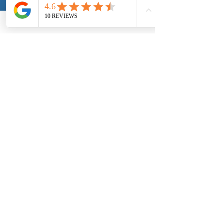
“LO QUE DICEN NUESTROS
CLIENTES EN GOOGLE SOBRE
MOTORPASION3C”
⭐⭐⭐⭐⭐
“Por fin un taller que encuentra la avería de
verdad.”
⭐⭐⭐⭐⭐
“Rápidos, honestos y muy profesionales.”
⭐⭐⭐⭐⭐
“Especialistas en electricidad. Muy
recomendables.”